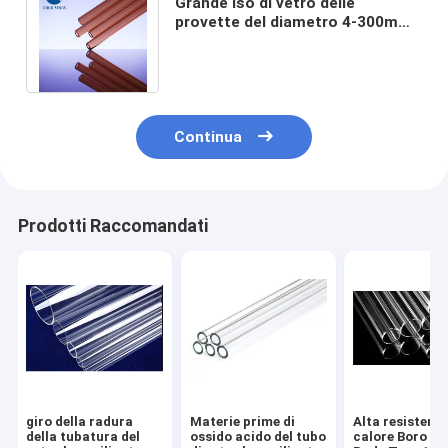
Grande iso di vetro delle
provette del diametro 4-300mm
della tubatura esterna del vetro
borosilicato
Continua
Prodotti Raccomandati
giro della radura
Materie prime di
Alta resistenza
della tubatura del
ossido acido del tubo
calore Boro Gl