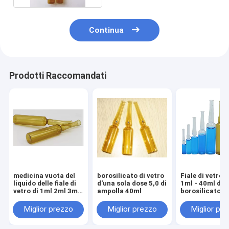
Continua
Prodotti Raccomandati
medicina vuota del
borosilicato di vetro
Fiale di vetro 
liquido delle fiale di
d'una sola dose 5,0 di
1ml - 40ml del
vetro di 1ml 2ml 3ml
ampolla 40ml
borosilicato 5
5ml 10ml
Miglior prezzo
Miglior prezzo
Miglior pr