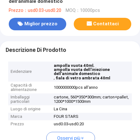
dell'animale domestico
Prezzo：usd0.03-usd0.20
MOQ：10000pcs
Miglior prezzo
Contattaci
Descrizione Di Prodotto
,
ampolla vuota 40ml
ampolla vuota dell'iniezione
Evidenziare
dell'animale domestico
,
fiala di vetro ambrata 40ml
Capacità di
1000000000pcs all'anno
alimentazione
Imballaggi
cartone, 560*350*300mm; carton+pallet,
particolari
1200*1000*1500mm
Luogo di origine
La Cina
Marca
FOUR STARS
Prezzo
usd0.03-usd0.20
Osservi più