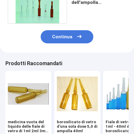
dell'ampolla
dell'iniezione 40ml
dell'animale domestico
Continua
Prodotti Raccomandati
medicina vuota del
borosilicato di vetro
Fiale di vetro 
liquido delle fiale di
d'una sola dose 5,0 di
1ml - 40ml del
vetro di 1ml 2ml 3ml
ampolla 40ml
borosilicato 5