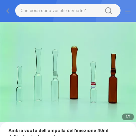
1
/
1
Ambra vuota dell'ampolla dell'iniezione 40ml