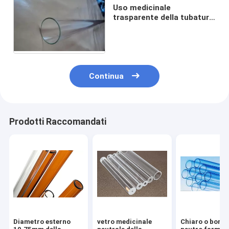
Uso medicinale
trasparente della tubatura
di vetro del borosilicato di
10.75-22.50mm
Continua
Prodotti Raccomandati
Diametro esterno
vetro medicinale
Chiaro o boros