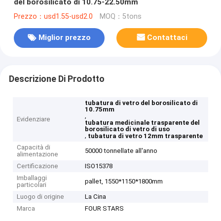
del borosilicato di 10.75-22.50mm
Prezzo：usd1.55-usd2.0
MOQ：5tons
Miglior prezzo
Contattaci
Descrizione Di Prodotto
tubatura di vetro del borosilicato di
10.75mm
,
Evidenziare
tubatura medicinale trasparente del
borosilicato di vetro di uso
,
tubatura di vetro 12mm trasparente
Capacità di
50000 tonnellate all'anno
alimentazione
Certificazione
ISO15378
Imballaggi
pallet, 1550*1150*1800mm
particolari
Luogo di origine
La Cina
Marca
FOUR STARS