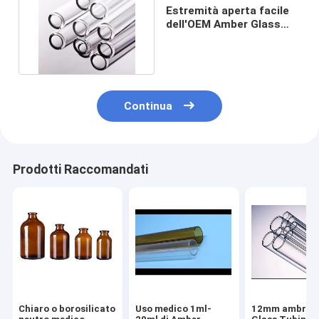
Estremità aperta facile
dell'OEM Amber Glass
Tube Screen Printing
Continua
Prodotti Raccomandati
Chiaro o borosilicato
Uso medico 1ml-
12mm ambrato