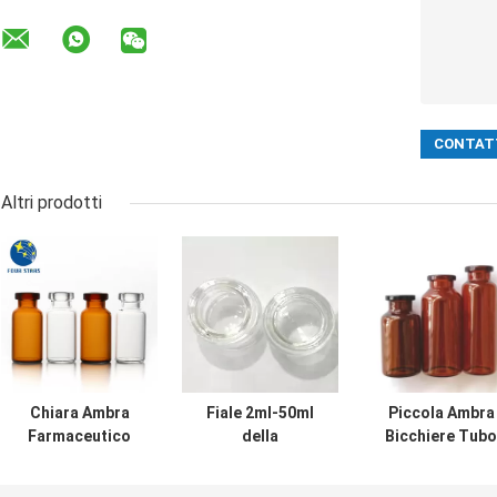
Altri prodotti
Chiara Ambra
Fiale 2ml-50ml
Piccola Ambra
Farmaceutico
della
Bicchiere Tubo
Bicchiere Tubo
metropolitana di
fiale 2ml-50ml
fiale 2ml 7ml 10ml
vetro
AQL livella