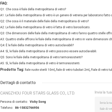
FAQ:
Q1: Che cosa è fiale della metropolitana di vetro?
A1: Le fiale della metropolitana di vetro è un genere di vetreria per laboratorio fatto
Q2: Che cosa è il materiale delle fiale della metropolitana di vetro?
A2: Le fiale della metropolitana di vetro è fatta di vetro borosilicato.
Q3: Che dimensioni delle fiale della metropolitana di vetro fanno quattro stelle off
A3: Quattro stelle offrono le fiale della metropolitana di vetro in varie dimensioni
Q4: È le fiale della metropolitana di vetro autoclavabili?
A4: Sì, le fiale della metropolitana di vetro possono essere autoclavabili.
Q5: Sono le fiale della metropolitana di vetro termoresistenti?
A5: Sì, le fiale della metropolitana di vetro è termoresistenti.
,
,
Prodotto Tag:
fiale vuote sterili 10ml
fiale di vetro tubolari 2ml
Fiale di vetro t
Dettagli di contatto
Invia la tu
CANGZHOU FOUR STARS GLASS CO., LTD.
Persona di contatto:
Vicky Song
Telefono:
86-15832766956