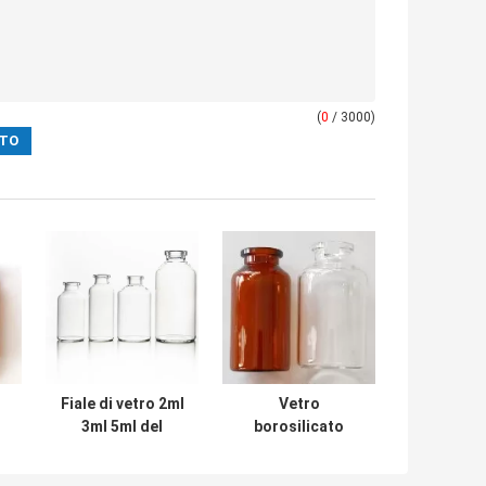
(
0
/ 3000)
Fiale di vetro 2ml
Vetro
3ml 5ml del
borosilicato
borosilicato di
Ambra Brown
resistenza della
liquida fiale di