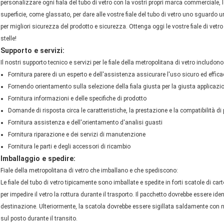
personalizzare ogni fiala del tubo di vetro con la vostri propri marca commerciale, 
superficie, come glassato, per dare alle vostre fiale del tubo di vetro uno sguardo uni
per migliori sicurezza del prodotto e sicurezza. Ottenga oggi le vostre fiale di vet
stelle!
Supporto e servizi:
Il nostri supporto tecnico e servizi per le fiale della metropolitana di vetro includono
Fornitura parere di un esperto e dell'assistenza assicurare l'uso sicuro ed efficac
Fornendo orientamento sulla selezione della fiala giusta per la giusta applicazi
Fornitura informazioni e delle specifiche di prodotto
Domande di risposta circa le caratteristiche, la prestazione e la compatibilità di
Fornitura assistenza e dell'orientamento d'analisi guasti
Fornitura riparazione e dei servizi di manutenzione
Fornitura le parti e degli accessori di ricambio
Imballaggio e spedire:
Fiale della metropolitana di vetro che imballano e che spediscono:
Le fiale del tubo di vetro tipicamente sono imballate e spedite in forti scatole di car
per impedire il vetro la rottura durante il trasporto. Il pacchetto dovrebbe essere ide
destinazione. Ulteriormente, la scatola dovrebbe essere sigillata saldamente con na
sul posto durante il transito.